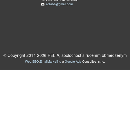
:
reliaba@gmail.com
© Copyright 2014-
2026
RELIA, spoločnosť s ručením obmedzeným
Web
,
SEO
,
EmailMarketing
a
Google Ads
Consultee, s.r.o.