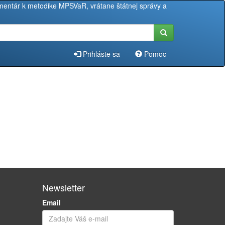
entár k metodike MPSVaR, vrátane štátnej správy a
Prihláste sa
Pomoc
Newsletter
Email