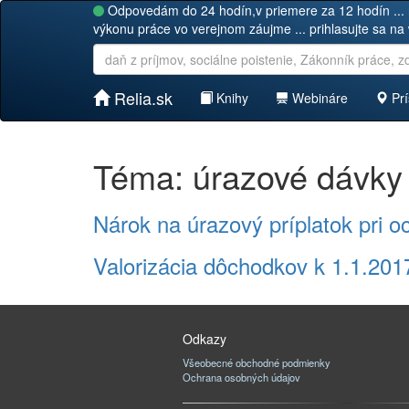
Odpovedám do 24 hodín,v priemere za 12 hodín ... 
výkonu práce vo verejnom záujme ... prihlasujte sa na
Relia.sk
Knihy
Webináre
Prí
Téma: úrazové dávky
Nárok na úrazový príplatok pri 
Valorizácia dôchodkov k 1.1.201
Odkazy
Všeobecné obchodné podmienky
Ochrana osobných údajov