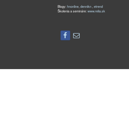
Blogy:
hnonline
,
dennikn
,
etrend
Školenia a semináre:
www.relia.sk