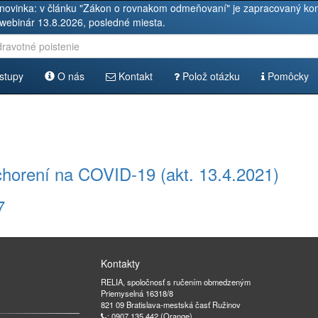
novinka: v článku "Zákon o rovnakom odmeňovaní" je zapracovaný kom
 webinár 13.8.2026, posledné miesta.
stupy
O nás
Kontakt
Polož otázku
Pomôcky
ochorení na COVID-19 (akt. 13.4.2021)
7
Kontakty
RELIA, spoločnosť s ručením obmedzeným
Priemyselná 16318/8
821 09 Bratislava-mestská časť Ružinov
: 0907 135 442 (Orange)