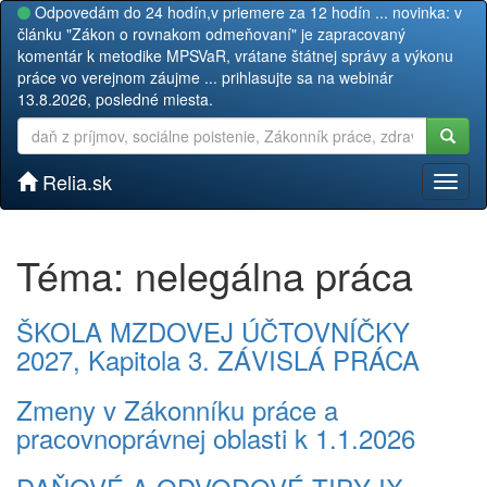
Odpovedám do 24 hodín,v priemere za 12 hodín ... novinka: v
článku "Zákon o rovnakom odmeňovaní" je zapracovaný
komentár k metodike MPSVaR, vrátane štátnej správy a výkonu
práce vo verejnom záujme ... prihlasujte sa na webinár
13.8.2026, posledné miesta.
Relia.sk
Toggl
naviga
Téma: nelegálna práca
ŠKOLA MZDOVEJ ÚČTOVNÍČKY
2027, Kapitola 3. ZÁVISLÁ PRÁCA
Zmeny v Zákonníku práce a
pracovnoprávnej oblasti k 1.1.2026