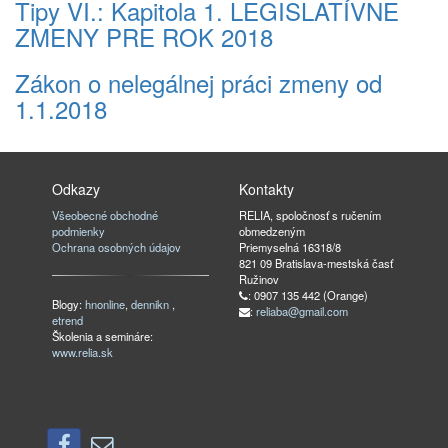
Tipy VI.: Kapitola 1. LEGISLATÍVNE
ZMENY PRE ROK 2018
Zákon o nelegálnej práci zmeny od
1.1.2018
Odkazy
Kontakty
Všeobecné obchodné
RELIA, spoločnosť s ručením
podmienky
obmedzeným
Ochrana osobných údajov
Priemyselná 16318/8
821 09 Bratislava-mestská časť
Ružinov
: 0907 135 442 (Orange)
Blogy:
hnonline
,
dennikn
,
:
reliaba@gmail.com
etrend
Školenia a semináre:
www.relia.sk