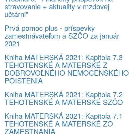
stravovanie + aktuality v mzdovej
učtárni"
Prvá pomoc plus - príspevky
zamestnávateľom a SZČO za január
2021
Kniha MATERSKÁ 2021: Kapitola 7.3
TEHOTENSKÉ A MATERSKÉ Z
DOBROVOĽNÉHO NEMOCENSKÉHO
POISTENIA
Kniha MATERSKÁ 2021: Kapitola 7.2
TEHOTENSKÉ A MATERSKÉ SZČO
Kniha MATERSKÁ 2021: Kapitola 7.1
TEHOTENSKÉ A MATERSKÉ ZO
ZAMESTNANIA