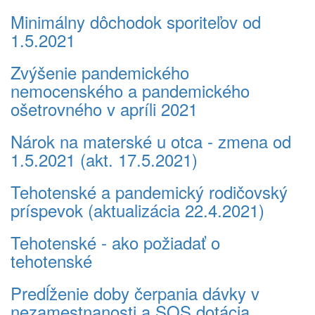
Minimálny dôchodok sporiteľov od
1.5.2021
Zvýšenie pandemického
nemocenského a pandemického
ošetrovného v apríli 2021
Nárok na materské u otca - zmena od
1.5.2021 (akt. 17.5.2021)
Tehotenské a pandemický rodičovský
príspevok (aktualizácia 22.4.2021)
Tehotenské - ako požiadať o
tehotenské
Predĺženie doby čerpania dávky v
nezamestnanosti a SOS dotácia