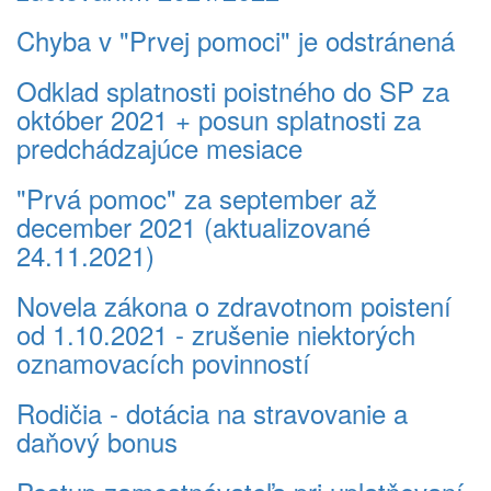
Chyba v "Prvej pomoci" je odstránená
Odklad splatnosti poistného do SP za
október 2021 + posun splatnosti za
predchádzajúce mesiace
"Prvá pomoc" za september až
december 2021 (aktualizované
24.11.2021)
Novela zákona o zdravotnom poistení
od 1.10.2021 - zrušenie niektorých
oznamovacích povinností
Rodičia - dotácia na stravovanie a
daňový bonus