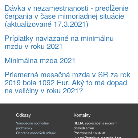
Dávka v nezamestnanosti - predĺženie
čerpania v čase mimoriadnej situácie
(aktualizované 17.3.2021)
Príplatky naviazané na minimálnu
mzdu v roku 2021
Minimálna mzda 2021
Priemerná mesačná mzda v SR za rok
2019 bola 1092 Eur. Aký to má dopad
na veličiny v roku 2021?
Odkazy
Kontakty
Všeobecné obchodné
RELIA, spoločnosť s ručením
podmienky
obmedzeným
Ochrana osobných údajov
Priemyselná 16318/8
821 09 Bratislava-mestská časť