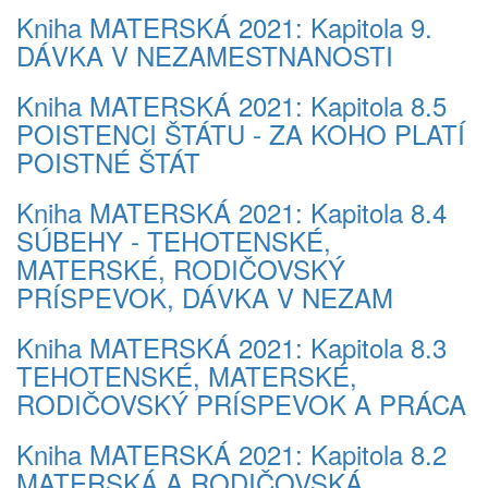
Kniha MATERSKÁ 2021: Kapitola 9.
DÁVKA V NEZAMESTNANOSTI
Kniha MATERSKÁ 2021: Kapitola 8.5
POISTENCI ŠTÁTU - ZA KOHO PLATÍ
POISTNÉ ŠTÁT
Kniha MATERSKÁ 2021: Kapitola 8.4
SÚBEHY - TEHOTENSKÉ,
MATERSKÉ, RODIČOVSKÝ
PRÍSPEVOK, DÁVKA V NEZAM
Kniha MATERSKÁ 2021: Kapitola 8.3
TEHOTENSKÉ, MATERSKÉ,
RODIČOVSKÝ PRÍSPEVOK A PRÁCA
Kniha MATERSKÁ 2021: Kapitola 8.2
MATERSKÁ A RODIČOVSKÁ