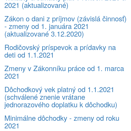
2021 (aktualizované)
Zákon o dani z príjmov (závislá činnosť)
- zmeny od 1. januára 2021
(aktualizované 3.12.2020)
Rodičovský príspevok a prídavky na
deti od 1.1.2021
Zmeny v Zákonníku práce od 1. marca
2021
Dôchodkový vek platný od 1.1.2021
(schválené znenie vrátane
jednorazového doplatku k dôchodku)
Minimálne dôchodky - zmeny od roku
2021